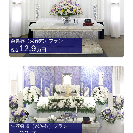
荼毘葬（火葬式）プラン
12.9
万円～
税込
生花祭壇（家族葬）プラン