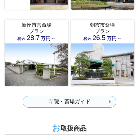
新座市営斎場
朝霞市斎場
プラン
プラン
28.7
26.5
万円～
万円～
税込
税込
寺院・斎場ガイド
お
取扱商品