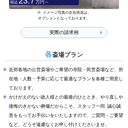
23.7
万円～
税込
※ イメージ写真の左右供花は、
オプションとなっております。
実際の請求例
各
斎場プラン
近郊各地の公営斎場やご希望の寺院・民営斎場など、所
在地・人数・予算に応じて最適なプランを各種ご用意し
ております。
かけがえのない故人様との最後のひととき、やり直しや
後悔のきかない葬儀だからこそ、スタッフ一同 誠心誠
意をもってお手伝いをいたしますので、ご質問・ご要望
など、どうぞ遠慮なくお申し付けくださいませ。